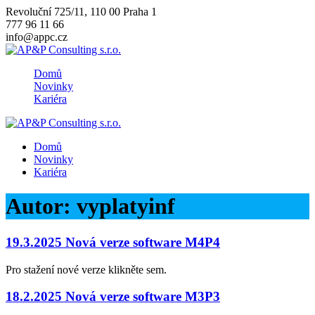
Skip
Revoluční 725/11, 110 00 Praha 1
to
777 96 11 66
content
info@appc.cz
Domů
Novinky
Kariéra
Domů
Novinky
Kariéra
Autor:
vyplatyinf
19.3.2025 Nová verze software M4P4
Pro stažení nové verze klikněte sem.
18.2.2025 Nová verze software M3P3