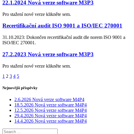
22.1.2024 Nová verze software M3P3
Pro stažení nové verze klikněte sem.
Recertifikační audit ISO 9001 a ISO/IEC 270001
31.10.2023: Dokončen recertifikační audit dle norem ISO 9001 a
ISO/IEC 270001.
27.2.2023 Nová verze software M3P3
Pro stažení nové verze klikněte sem.
Posts
Page
Page
Page
Page
Page
1
2
3
4
5
navigation
Nejnovější příspěvky
2.6.2026 Nová verze software M4P4
18.5.2026 Nová verze software M4P4
12.5.2026 Nová verze software M4P4
29.4.2026 Nová verze software M4P4
14.4.2026 Nová verze software M4P4
Search