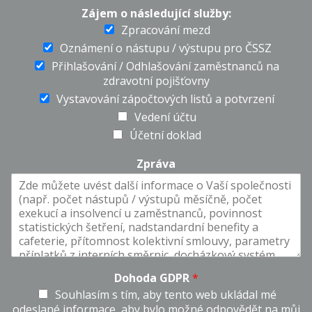
-
o
Zájem o následující služby:
m
t
Zpracování mezd
a
v
i
r
Oznámení o nástupu / výstupu pro ČSSZ
l
ď
t
Přihlašování / Odhlašování zaměstnanců na
e
zdravotní pojišťovny
e
Vystavování zápočtových listů a potvrzení
-
m
Vedení účtu
a
i
Účetní doklad
l
Zpráva
Dohoda GDPR
*
Souhlasím s tím, aby tento web ukládal mé
odeslané informace, aby bylo možné odpovědět na můj