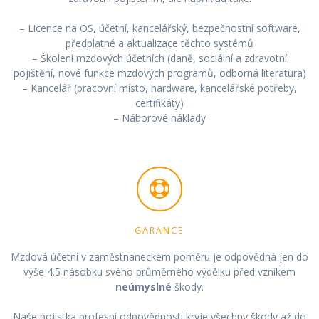
– Licence na OS, účetní, kancelářský, bezpečnostní software,
předplatné a aktualizace těchto systémů
– Školení mzdových účetních (daně, sociální a zdravotní
pojištění, nové funkce mzdových programů, odborná literatura)
– Kancelář (pracovní místo, hardware, kancelářské potřeby,
certifikáty)
– Náborové náklady
GARANCE
Mzdová účetní v zaměstnaneckém poměru je odpovědná jen do
výše 4.5 násobku svého průměrného výdělku před vznikem
neúmyslné
škody.
Naše pojistka profesní odpovědnosti kryje všechny škody až do